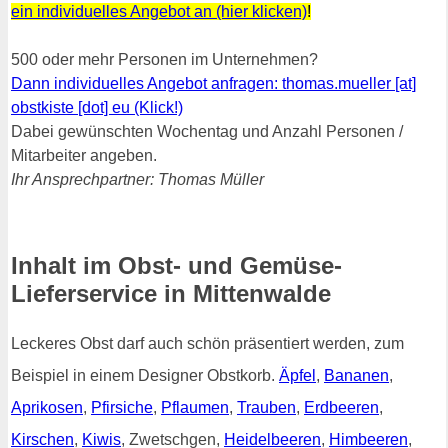
ein individuelles Angebot an (hier klicken)
!
500 oder mehr Personen im Unternehmen?
Dann individuelles Angebot anfragen: thomas.mueller [at]
obstkiste [dot] eu (Klick!)
Dabei gewünschten Wochentag und Anzahl Personen /
Mitarbeiter angeben.
Ihr Ansprechpartner: Thomas Müller
Inhalt im Obst- und Gemüse-
Lieferservice in Mittenwalde
Leckeres Obst darf auch schön präsentiert werden, zum
Beispiel in einem Designer Obstkorb.
Äpfel
,
Bananen
,
Aprikosen
,
Pfirsiche
,
Pflaumen
,
Trauben
,
Erdbeeren
,
Kirschen
,
Kiwis
, Zwetschgen,
Heidelbeeren
,
Himbeeren
,