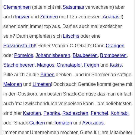
Clementinen
(bitte nicht mit
Satsumas
verwechseln) aber
auch
Ingwer
und
Zitronen
(nicht zu vergessen:
Ananas
!)
sehen darin immer top aus. Darf es auch mal exotischer
sein? Dann empfehlen sich
Litschis
oder eine
Passionsfrucht
! Hoher Vitamin-C-Gehalt? Dann
Orangen
oder
Pomelos
,
Johannisbeeren
,
Blaubeeren
,
Brombeeren
,
Stachelbeeren
,
Mangos
,
Granatapfel
,
Feigen
und
Kakis
.
Bitte auch an die
Birnen
denken - und im Sommer an saftige
Melonen
und
Limetten
! Doch auch Gemüse kommt gerne mit
in den Obstkorb, am besten Snack-Gemüse das man einfach
auch 'mal zwischendurch verspeisen kann - am beliebtesten
sind hier
Karotten
,
Paprika
,
Radieschen
,
Fenchel
,
Kohlrabi
oder Snack-
Gurken
mit
Tomaten
und
Avocados
.
Immer mehr Unternehmen möchten Gutes für ihre Mitarbeiter